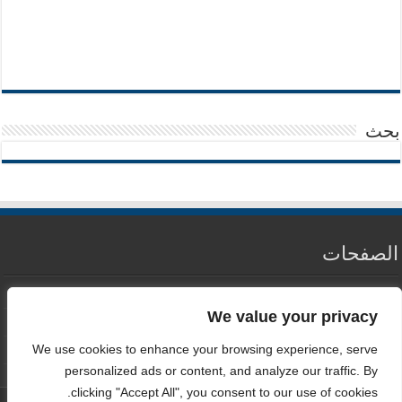
بحث
الصفحات
من نحن
We value your privacy
سياسة الخصوصية
We use cookies to enhance your browsing experience, serve
اتصل بنا
personalized ads or content, and analyze our traffic. By
clicking "Accept All", you consent to our use of cookies.