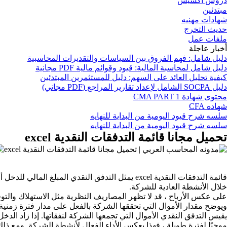
دروس اكسيس
مبتدئين
شهادات مهنيه
حديث التخرج
ملفات عمل
أخبار عاجلة
دليل شامل: فهم الفروق بين السياسات والتقديرات المحاسبية
دليل شامل لمحاسبة المالية: قيود وقوائم مالية PDF مجانية
كيفية تحليل العائد على السهم: دليل للمستثمرين المبتدئين
دليل SOCPA الشامل لإعداد تقارير المراجع (PDF مجاني)
محتوى شهادة CMA PART 1
شهاده CFA
سلسه شرح قيود اليومية من البداية للنهايه
سلسه شرح قيود اليومية من البداية للنهايه
تحميل مجانا قائمة التدفقات النقدية excel
قائمة التدفقات النقدية excel يمثل التدفق النقدي
خلال الأنشطة العادية للشركة.
على عكس الأرباح ، قد لا تظهر المصاريف النظرية مثل الاستهلاك والتوفير
ويوضح مقدار الأموال التي تحققها الشركة بالفعل على مدار فترة زمنية
يقيس التدفق النقدي الأموال التي تجمعها الشركة لنفقاتها. إذا زاد الد
موجبًا لفترة طويلة ، فهذا يعكس الأداء الفعال لأنشطة الشركة. ومع ذل