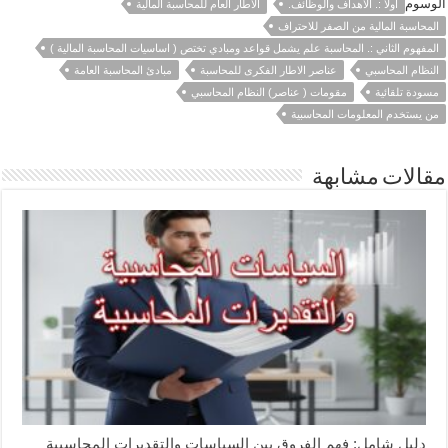
الوسوم
أولا :. الأهداف والوظائف.
الاطار العام للمحاسبة المالية
المحاسبة المالية من الصفر للاحتراف
المفهوم الثاني :. المحاسبة علم يشمل قواعد ومبادي تختص ( اساسيات المحاسبة المالية )
النظام المحاسبي
عناصر الاطار الفكرى للمحاسبة
مبادئ المحاسبة العامة
مسودة تلقائية
مقومات ( عناصر) النظام المحاسبي
من يستخدم المعلومات المحاسبية
مقالات مشابهة
دليل شامل: فهم الفروق بين السياسات والتقديرات المحاسبية