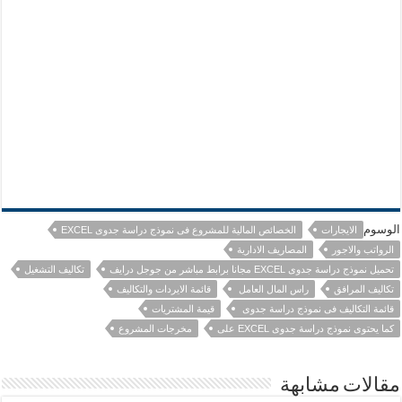
الوسوم
الايجارات
الخصائص المالية للمشروع فى نموذج دراسة جدوى EXCEL
الرواتب والاجور
المصاريف الادارية
تحميل نموذج دراسة جدوى EXCEL مجانا برابط مباشر من جوجل درايف
تكاليف التشغيل
تكاليف المرافق
راس المال العامل
قائمة الايردات والتكاليف
قائمة التكاليف فى نموذج دراسة جدوى
قيمة المشتريات
كما يحتوى نموذج دراسة جدوى EXCEL على
مخرجات المشروع
مقالات مشابهة