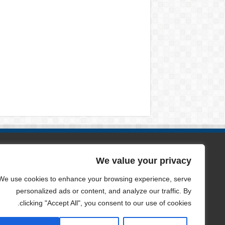
الصفحات
We value your privacy
من نحن
We use cookies to enhance your browsing experience, serve
personalized ads or content, and analyze our traffic. By
سياسة الخصوصية
clicking "Accept All", you consent to our use of cookies.
اتصل بنا