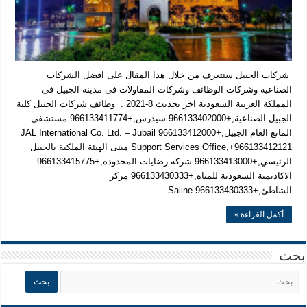
شركات الجبيل سنتعرف من خلال هذا المقال على افضل الشركات
الصناعية وشركات الوظائف وشركات المقاولات فى مدينة الجبيل فى
المملكة العربية السعودية اخر تحديث 8-2021 . وظائف شركات الجبيل كلية
الجبيل الصناعية,+966133402000 سيدرس,+966133411774 مستشفى
المانع العام الجبيل,+966133412000 JAL International Co. Ltd. – Jubail
Support Services Office,+966133412121 مبنى الهيئة الملكية بالجبيل
الرئيسي,+966133413000 شركة رضايات المحدودة,+966133415775
الاكاديمية السعودية للمياه,+966133430333 مركز
الشاطئ,+966133430333 Saline …
أكمل القراءة »
بحث