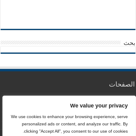
بحث
الصفحات
من نحن
We value your privacy
سياسة الخصوصية
We use cookies to enhance your browsing experience, serve
اتصل بنا
personalized ads or content, and analyze our traffic. By
clicking "Accept All", you consent to our use of cookies.