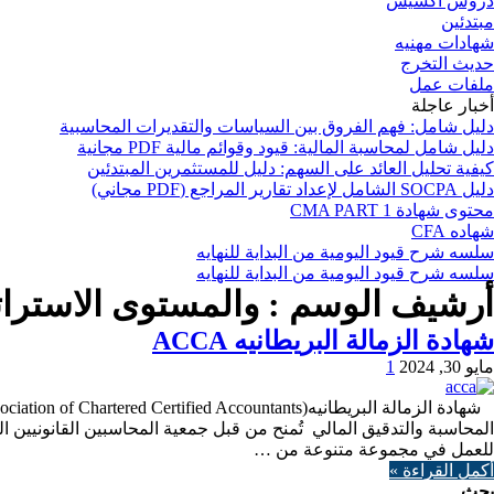
دروس اكسيس
مبتدئين
شهادات مهنيه
حديث التخرج
ملفات عمل
أخبار عاجلة
دليل شامل: فهم الفروق بين السياسات والتقديرات المحاسبية
دليل شامل لمحاسبة المالية: قيود وقوائم مالية PDF مجانية
كيفية تحليل العائد على السهم: دليل للمستثمرين المبتدئين
دليل SOCPA الشامل لإعداد تقارير المراجع (PDF مجاني)
محتوى شهادة CMA PART 1
شهاده CFA
سلسه شرح قيود اليومية من البداية للنهايه
سلسه شرح قيود اليومية من البداية للنهايه
أرشيف الوسم :
والمستوى الاستراتيجي المهني (Level
شهادة الزمالة البريطانيه ACCA
مايو 30, 2024
1
المحاسبة والتدقيق المالي تُمنح من قبل جمعية المحاسبين القانونيين ال
للعمل في مجموعة متنوعة من …
أكمل القراءة »
بحث