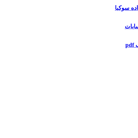
ده سوكبا
ابات
p