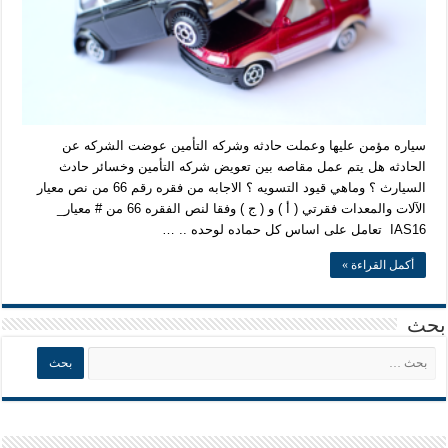
سياره مؤمن عليها وعملت حادثه وشركه التأمين عوضت الشركه عن
الحادثه هل يتم عمل مقاصه بين تعويض شركه التأمين وخسائر حادث
السيارث ؟ وماهي قيود التسويه ؟ الاجابه من فقره رقم 66 من نص معيار
الآلات والمعدات فقرتي ( أ ) و ( ج ) وفقا لنص الفقره 66 من ‎# معيار_
IAS16 تعامل على اساس كل حماده لوحده .. …
أكمل القراءة »
بحث