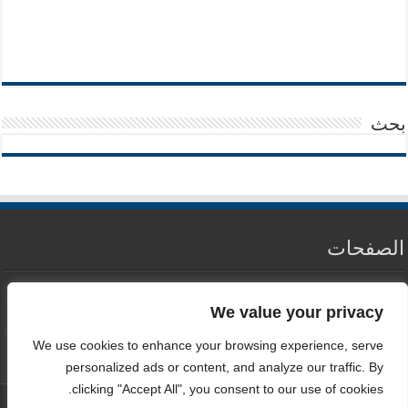
بحث
الصفحات
من نحن
We value your privacy
سياسة الخصوصية
We use cookies to enhance your browsing experience, serve
اتصل بنا
personalized ads or content, and analyze our traffic. By
clicking "Accept All", you consent to our use of cookies.