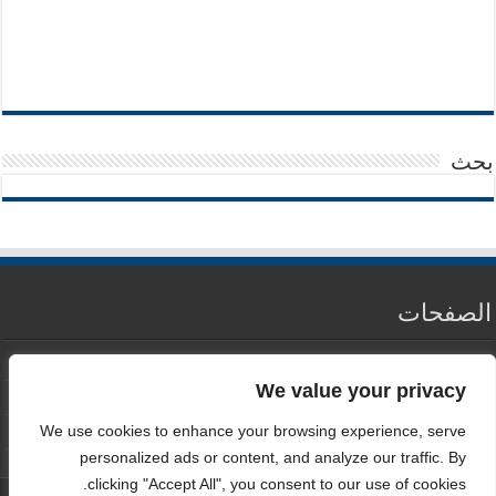
بحث
الصفحات
من نحن
We value your privacy
سياسة الخصوصية
We use cookies to enhance your browsing experience, serve
اتصل بنا
personalized ads or content, and analyze our traffic. By
clicking "Accept All", you consent to our use of cookies.