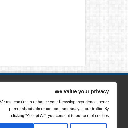
الصفحات
We value your privacy
من نحن
We use cookies to enhance your browsing experience, serve
personalized ads or content, and analyze our traffic. By
سياسة الخصوصية
clicking "Accept All", you consent to our use of cookies.
اتصل بنا