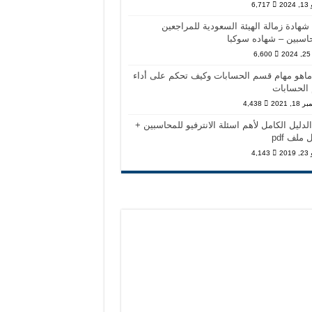
202
6,717
شهادة زمالة الهيئة السعودية للمراجعين
اسبين – شهاده سوكبا
2
6,600
ماهو مهام قسم الحسابات وكيف تحكم على أداء
الحسابات
1, 2021
4,438
الدليل الكامل لأهم اسئلة الانترفيو للمحاسبين +
ملف pdf
201
4,143