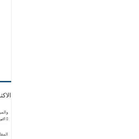
الاك
والمر
أكتوبر 21
المقا