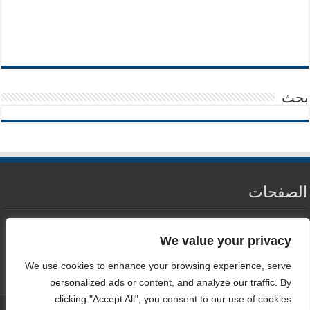
بحث
الصفحات
من نحن
We value your privacy
سياسة الخصوصية
We use cookies to enhance your browsing experience, serve
اتصل بنا
personalized ads or content, and analyze our traffic. By
clicking "Accept All", you consent to our use of cookies.