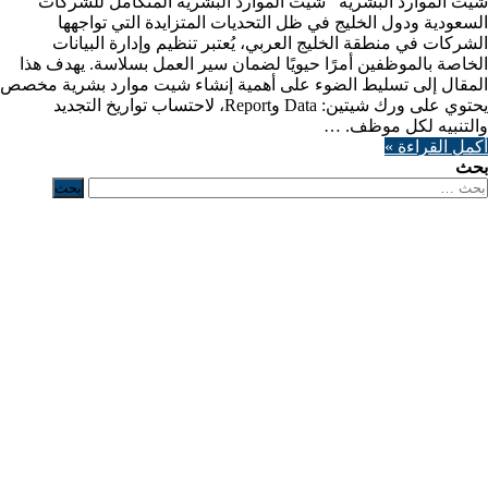
شيت الموارد البشرية شيت الموارد البشرية المتكامل للشركات
السعودية ودول الخليج في ظل التحديات المتزايدة التي تواجهها
الشركات في منطقة الخليج العربي، يُعتبر تنظيم وإدارة البيانات
الخاصة بالموظفين أمرًا حيويًا لضمان سير العمل بسلاسة. يهدف هذا
المقال إلى تسليط الضوء على أهمية إنشاء شيت موارد بشرية مخصص
يحتوي على ورك شيتين: Data وReport، لاحتساب تواريخ التجديد
والتنبيه لكل موظف. …
أكمل القراءة »
بحث
لبحث
ن: