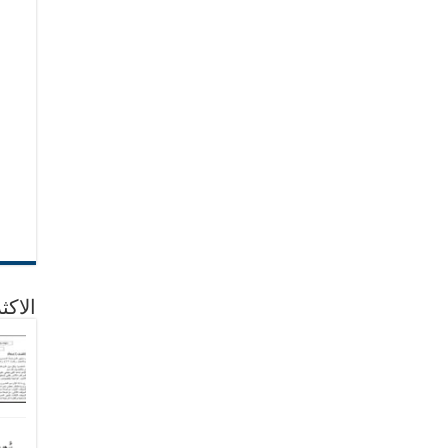
الاكث