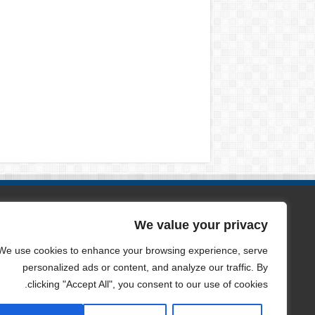
الصفحات
We value your privacy
من نحن
We use cookies to enhance your browsing experience, serve
personalized ads or content, and analyze our traffic. By
سياسة الخصوصية
clicking "Accept All", you consent to our use of cookies.
اتصل بنا