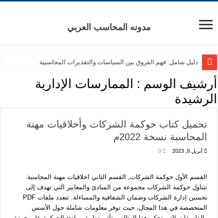
مدونه المحاسب العربي
دليل شامل: فهم الفروق بين السياسات والتقديرات المحاسبية
دليل شامل لمحاسبة المالية: قيود وقوائم مالية PDF مجانية
أرشيف الوسم :
الممارسات الإدارية
كيفية تحليل العائد على السهم: دليل للمستثمرين المبتدئين
الرشيدة
دليل SOCPA الشامل لإعداد تقارير المراجع (PDF مجاني)
تحميل كتاب حوكمة الشركات وأخلاقيات مهنة
محتوى شهادة CMA PART 1
المحاسبة نسخة 2022م
شهاده CFA
أبريل 9, 2023
0
سلسه شرح قيود اليومية من البداية للنهايه
سلسه شرح قيود اليومية من البداية للنهايه
القسم الأول حوكمة الشركات, القسم الثاني اخلاقيات مهنة المحاسبة.
تتناول حوكمة الشركات مجموعة من المبادئ والمعايير التي تهدف إلى
تحسين إدارة الشركات وضمان الشفافية والمساءلة. تتعدد ملفات PDF
المتخصصة في هذا المجال، حيث توفر معلومات شاملة حول الأسس
والفلسفات التي تحكم هذا النظام، وتأثير تطبيق مبادئ الحوكمة على جودة