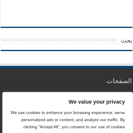
بحث
الصفحات
من نحن
We value your privacy
سياسة الخصوصية
We use cookies to enhance your browsing experience, serve
اتصل بنا
personalized ads or content, and analyze our traffic. By
clicking "Accept All", you consent to our use of cookies.