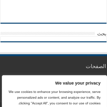
بحث
الصفحات
من نحن
We value your privacy
سياسة الخصوصية
We use cookies to enhance your browsing experience, serve
اتصل بنا
personalized ads or content, and analyze our traffic. By
clicking "Accept All", you consent to our use of cookies.