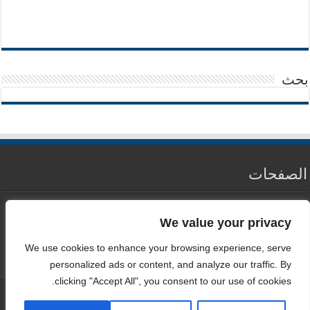
بحث
الصفحات
من نحن
We value your privacy
سياسة الخصوصية
We use cookies to enhance your browsing experience, serve
اتصل بنا
personalized ads or content, and analyze our traffic. By
clicking "Accept All", you consent to our use of cookies.