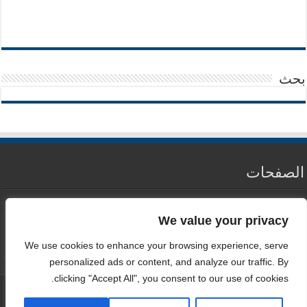
بحث
الصفحات
من نحن
We value your privacy
سياسة الخصوصية
We use cookies to enhance your browsing experience, serve
اتصل بنا
personalized ads or content, and analyze our traffic. By
clicking "Accept All", you consent to our use of cookies.