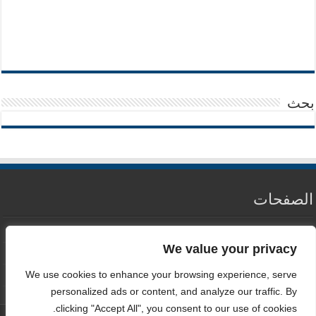
بحث
الصفحات
من نحن
We value your privacy
سياسة الخصوصية
We use cookies to enhance your browsing experience, serve
اتصل بنا
personalized ads or content, and analyze our traffic. By
clicking "Accept All", you consent to our use of cookies.